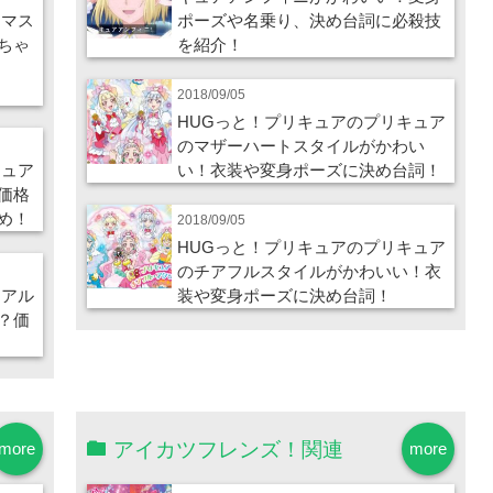
スマス
ポーズや名乗り、決め台詞に必殺技
ちゃ
を紹介！
2018/09/05
HUGっと！プリキュアのプリキュア
のマザーハートスタイルがかわい
キュア
い！衣装や変身ポーズに決め台詞！
価格
め！
2018/09/05
HUGっと！プリキュアのプリキュア
のチアフルスタイルがかわいい！衣
リアル
装や変身ポーズに決め台詞！
？価
アイカツフレンズ！関連
more
more