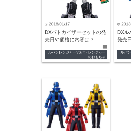
2018/01/17
2018
time
time
DXパトカイザーセットの発
DX
売日や価格に内容は？
発売
folder
ルパンレンジャーVSパトレンジャー
ルパン
のおもちゃ