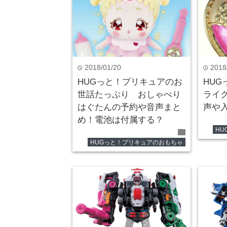
2018/01/20
2018
time
time
HUGっと！プリキュアのお
HU
世話たっぷり おしゃべり
ライ
はぐたんの予約や音声まと
声や
め！電池は付属する？
folder
H
HUGっと！プリキュアのおもちゃ