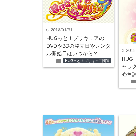
2018/01/31
time
HUGっと！プリキュアの
DVDやBDの発売日やレンタ
2018
time
ル開始日はいつから？
HU
folder
HUGっと！プリキュア関連
ャラ
め台
fol