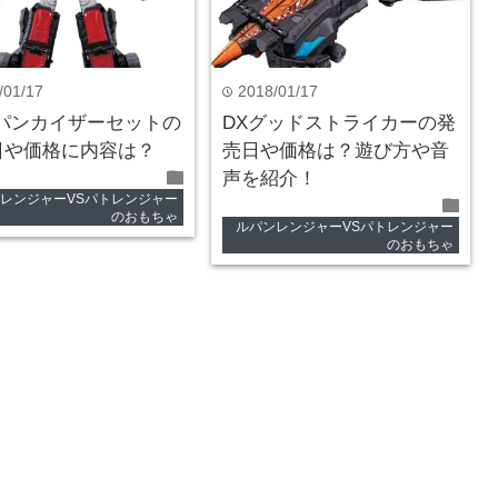
/01/17
2018/01/17
time
ルパンカイザーセットの
DXグッドストライカーの発
日や価格に内容は？
売日や価格は？遊び方や音
folder
声を紹介！
レンジャーVSパトレンジャー
folder
のおもちゃ
ルパンレンジャーVSパトレンジャー
のおもちゃ