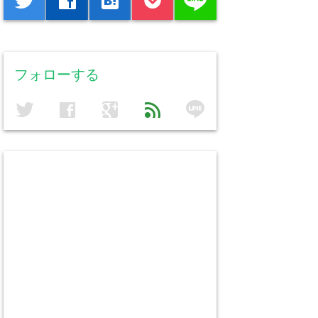
line
twitter
facebook
hatenabookmark
フォローする
line
twitter
facebook
google
feed