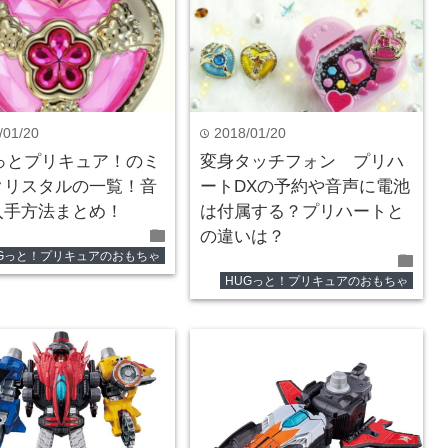
/01/20
2018/01/20
time
Gっとプリキュア！のミ
変身タッチフォン プリハ
クリスタルの一覧！音
ートDXの予約や音声に電池
入手方法まとめ！
は付属する？プリハートと
folder
の違いは？
UGっと！プリキュアのおもちゃ
folder
HUGっと！プリキュアのおもちゃ