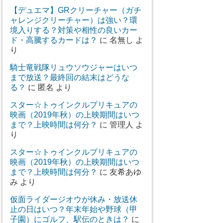
【デュエマ】GRクリーチャー（ガチ
ャレンジクリーチャー）は強い？環
境入りする？対策や相性の良いカー
ド・高騰するカードは？
に
名無し
よ
り
騎士竜戦隊リュウソウジャーはいつ
まで放送？最終回の結末はどうな
る？
に
匿名
より
スター☆トゥインクルプリキュアの
映画（2019年秋）の上映期間はいつ
まで？上映時間は何分？
に
管理人
よ
り
スター☆トゥインクルプリキュアの
映画（2019年秋）の上映期間はいつ
まで？上映時間は何分？
に
友希あゆ
み
より
仮面ライダージオウが休み・放送休
止の日はいつ？年末年始や野球（甲
子園）にゴルフ、駅伝のときは？
に