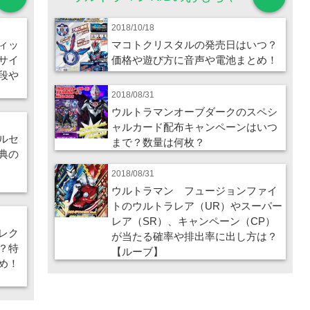
2018/10/18
ィッ
マコトクリスタルの発売日はいつ？
サイ
価格や遊び方に音声や電池まとめ！
段や
2018/08/31
ウルトラマンオーブダークのスペシ
ャルカード配布キャンペーンはいつ
ルセ
まで？数量は何枚？
典の
2018/08/31
ウルトラマン フュージョンファイ
トのウルトラレア（UR）やスーパー
レア（SR）、キャンペーン（CP）
レク
が当たる確率や排出率に出し方は？
？特
【ルーブ】
め！