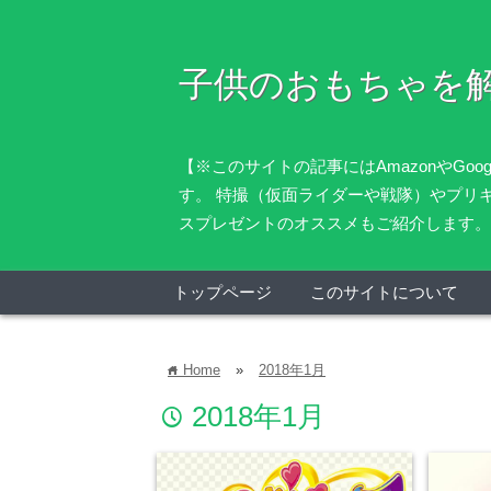
子供のおもちゃを
【※このサイトの記事にはAmazonやG
す。 特撮（仮面ライダーや戦隊）やプリ
スプレゼントのオススメもご紹介します。
トップページ
このサイトについて
Home
»
2018年1月
home
2018年1月
time