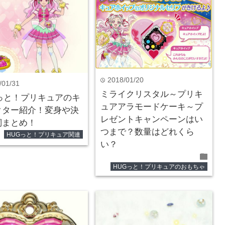
2018/01/20
time
/01/31
ミライクリスタル～プリキ
Gっと！プリキュアのキ
ュアアラモードケーキ～プ
クター紹介！変身や決
レゼントキャンペーンはい
詞まとめ！
つまで？数量はどれくら
der
HUGっと！プリキュア関連
い？
folder
HUGっと！プリキュアのおもちゃ