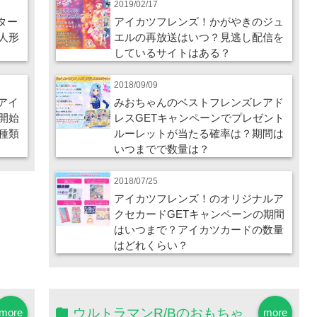
2019/02/17
ター
アイカツフレンズ！かがやきのジュ
人形
エルの再放送はいつ？見逃し配信を
しているサイトはある？
2018/09/09
 アイ
みおちゃんのベストフレンズレアド
開始
レスGETキャンペーンでプレゼント
種類
ルーレットが当たる確率は？期間は
いつまでで数量は？
2018/07/25
アイカツフレンズ！のオリジナルア
クセカードGETキャンペーンの期間
はいつまで？アイカツカードの数量
はどれくらい？
ウルトラマンR/Bのおもちゃ
more
more