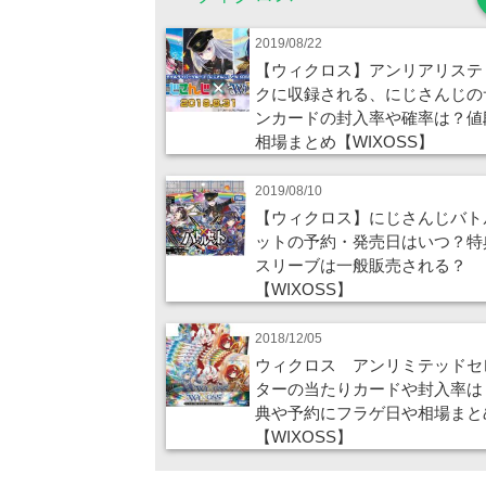
2019/08/22
【ウィクロス】アンリアリステ
クに収録される、にじさんじの
ンカードの封入率や確率は？値
相場まとめ【WIXOSS】
2019/08/10
【ウィクロス】にじさんじバト
ットの予約・発売日はいつ？特
スリーブは一般販売される？
【WIXOSS】
2018/12/05
ウィクロス アンリミテッドセ
ターの当たりカードや封入率は
典や予約にフラゲ日や相場まと
【WIXOSS】