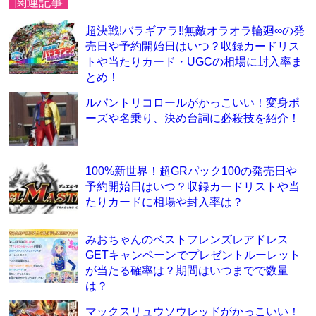
関連記事
超決戦!バラギアラ!!無敵オラオラ輪廻∞の発
売日や予約開始日はいつ？収録カードリス
トや当たりカード・UGCの相場に封入率ま
とめ！
ルパントリコロールがかっこいい！変身ポ
ーズや名乗り、決め台詞に必殺技を紹介！
100%新世界！超GRパック100の発売日や
予約開始日はいつ？収録カードリストや当
たりカードに相場や封入率は？
みおちゃんのベストフレンズレアドレス
GETキャンペーンでプレゼントルーレット
が当たる確率は？期間はいつまでで数量
は？
マックスリュウソウレッドがかっこいい！