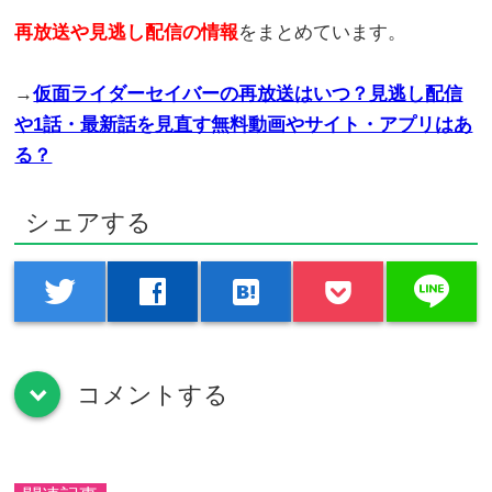
再放送や見逃し配信の情報
をまとめています。
→
仮面ライダーセイバーの再放送はいつ？見逃し配信
や1話・最新話を見直す無料動画やサイト・アプリはあ
る？
シェアする
line
twitter
facebook
hatenabookmark
コメントする
down