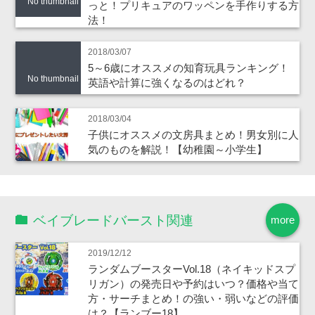
No thumbnail
っと！プリキュアのワッペンを手作りする方
法！
2018/03/07
5～6歳にオススメの知育玩具ランキング！
No thumbnail
英語や計算に強くなるのはどれ？
2018/03/04
子供にオススメの文房具まとめ！男女別に人
気のものを解説！【幼稚園～小学生】
ベイブレードバースト関連
more
2019/12/12
ランダムブースターVol.18（ネイキッドスプ
リガン）の発売日や予約はいつ？価格や当て
方・サーチまとめ！の強い・弱いなどの評価
は？【ランブー18】