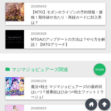
2019/04/16
【MTG】モダンホライゾンの予約情報・価
格！期待値や当たり・再録カードに封入率
は？
2019/03/28
MTGAのアップデートの方法は？やり方を解
説！【MTGアリーナ】
マジマジョピュアーズ関連
more
2019/01/29
魔法×戦士 マジマジョピュアーズ!の最終回
はいつ？後番組はひみつ×戦士ファントミラ
ージュ!
home
arrowup
2018/09/25