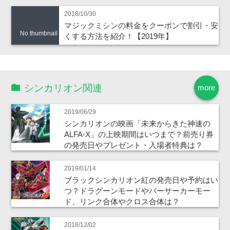
2018/10/30
マジックミシンの料金をクーポンで割引・安
No thumbnail
くする方法を紹介！【2019年】
シンカリオン関連
more
2019/06/29
シンカリオンの映画「未来からきた神速の
ALFA-X」の上映期間はいつまで？前売り券
の発売日やプレゼント・入場者特典は？
2019/01/14
ブラックシンカリオン紅の発売日や予約はい
つ？ドラグーンモードやバーサーカーモー
ド、リンク合体やクロス合体は？
2018/12/02