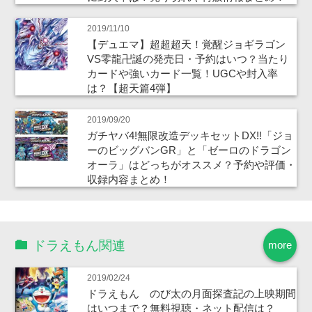
2019/11/10
【デュエマ】超超超天！覚醒ジョギラゴン
VS零龍卍誕の発売日・予約はいつ？当たり
カードや強いカード一覧！UGCや封入率
は？【超天篇4弾】
2019/09/20
ガチヤバ4!無限改造デッキセットDX!!「ジョ
ーのビッグバンGR」と「ゼーロのドラゴン
オーラ」はどっちがオススメ？予約や評価・
収録内容まとめ！
ドラえもん関連
more
2019/02/24
ドラえもん のび太の月面探査記の上映期間
はいつまで？無料視聴・ネット配信は？