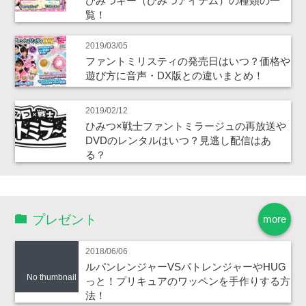
ひみつキー（ひみつアイテム）の種類の一
覧！
2019/03/05
ファントミリスティの発売日はいつ？価格や
遊び方に音声・DX版との違いまとめ！
2019/02/12
ひみつ×戦士ファントミラージュの再放送や
DVDのレンタルはいつ？見逃し配信はあ
る？
プレゼント
more
2018/06/06
ルパンレンジャーVSパトレンジャーやHUG
No thumbnail
っと！プリキュアのワッペンを手作りする方
法！