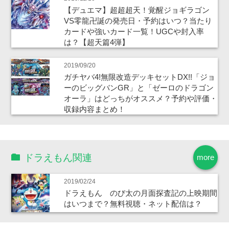
【デュエマ】超超超天！覚醒ジョギラゴン
VS零龍卍誕の発売日・予約はいつ？当たり
カードや強いカード一覧！UGCや封入率
は？【超天篇4弾】
2019/09/20
ガチヤバ4!無限改造デッキセットDX!!「ジョ
ーのビッグバンGR」と「ゼーロのドラゴン
オーラ」はどっちがオススメ？予約や評価・
収録内容まとめ！
ドラえもん関連
more
2019/02/24
ドラえもん のび太の月面探査記の上映期間
はいつまで？無料視聴・ネット配信は？