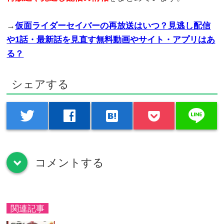
→
仮面ライダーセイバーの再放送はいつ？見逃し配信
や1話・最新話を見直す無料動画やサイト・アプリはあ
る？
シェアする
line
twitter
facebook
hatenabookmark
コメントする
down
関連記事