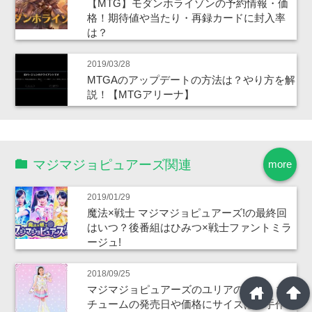
【MTG】モダンホライゾンの予約情報・価
格！期待値や当たり・再録カードに封入率
は？
2019/03/28
MTGAのアップデートの方法は？やり方を解
説！【MTGアリーナ】
マジマジョピュアーズ関連
more
2019/01/29
魔法×戦士 マジマジョピュアーズ!の最終回
はいつ？後番組はひみつ×戦士ファントミラ
ージュ!
2018/09/25
home
arrowup
マジマジョピュアーズのユリアの衣装・コス
チュームの発売日や価格にサイズは？手作り