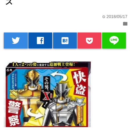
ス
2018/05/17
time
folder
line
twitter
facebook
hatenabookmark