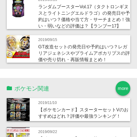
ランダムブースターVol.17（タクトロンギヌ
スとライトニングエルドラゴ）の発売日や予
約はいつ？価格や当て方・サーチまとめ！強
い・弱いなどの評価は？【ランブー17】
2019/09/15
GT改造セットの発売日や予約はいつ？レガ
リアジェネシスやプライムアポカリプスの評
価や売り切れ・再販情報まとめ！
ポケモン関連
more
2019/11/10
【ポケモンカード】スターターセットVのお
すすめはどれ？評価や最強ランキング！
2019/09/22