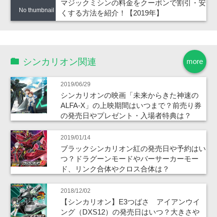
マジックミシンの料金をクーポンで割引・安
No thumbnail
くする方法を紹介！【2019年】
シンカリオン関連
more
2019/06/29
シンカリオンの映画「未来からきた神速の
ALFA-X」の上映期間はいつまで？前売り券
の発売日やプレゼント・入場者特典は？
2019/01/14
ブラックシンカリオン紅の発売日や予約はい
つ？ドラグーンモードやバーサーカーモー
ド、リンク合体やクロス合体は？
2018/12/02
【シンカリオン】E3つばさ アイアンウイ
ング（DXS12）の発売日はいつ？大きさや