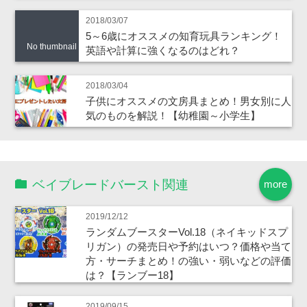
2018/03/07
5～6歳にオススメの知育玩具ランキング！
No thumbnail
英語や計算に強くなるのはどれ？
2018/03/04
子供にオススメの文房具まとめ！男女別に人
気のものを解説！【幼稚園～小学生】
ベイブレードバースト関連
more
2019/12/12
ランダムブースターVol.18（ネイキッドスプ
リガン）の発売日や予約はいつ？価格や当て
方・サーチまとめ！の強い・弱いなどの評価
は？【ランブー18】
2019/09/15