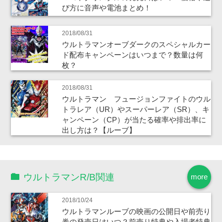
び方に音声や電池まとめ！
2018/08/31
ウルトラマンオーブダークのスペシャルカー
ド配布キャンペーンはいつまで？数量は何
枚？
2018/08/31
ウルトラマン フュージョンファイトのウル
トラレア（UR）やスーパーレア（SR）、キ
ャンペーン（CP）が当たる確率や排出率に
出し方は？【ルーブ】
ウルトラマンR/B関連
more
2018/10/24
ウルトラマンルーブの映画の公開日や前売り
券の発売日はいつ？前売り特典や入場者特典