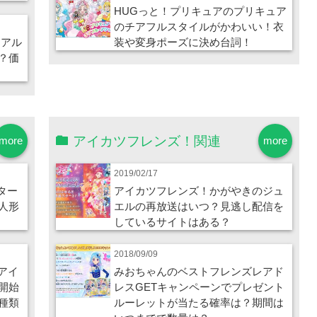
HUGっと！プリキュアのプリキュア
のチアフルスタイルがかわいい！衣
リアル
装や変身ポーズに決め台詞！
？価
アイカツフレンズ！関連
more
more
2019/02/17
ター
アイカツフレンズ！かがやきのジュ
人形
エルの再放送はいつ？見逃し配信を
しているサイトはある？
2018/09/09
 アイ
みおちゃんのベストフレンズレアド
開始
レスGETキャンペーンでプレゼント
種類
ルーレットが当たる確率は？期間は