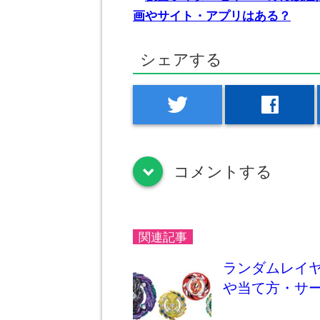
画やサイト・アプリはある？
シェアする
twitter
facebook
コメントする
down
関連記事
ランダムレイヤ
や当て方・サ