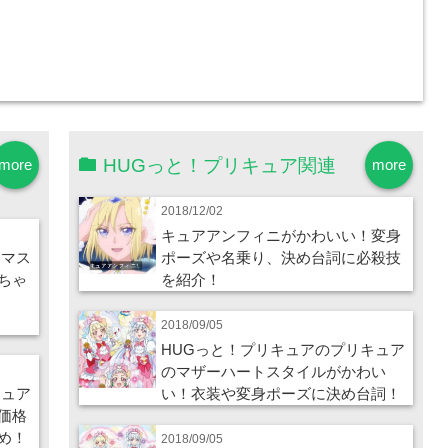
HUGっと！プリキュア関連
more
more
2018/12/02
キュアアンフィニがかわいい！変身
スマス
ポーズや名乗り、決め台詞に必殺技
ちゃ
を紹介！
2018/09/05
HUGっと！プリキュアのプリキュア
のマザーハートスタイルがかわい
キュア
い！衣装や変身ポーズに決め台詞！
価格
め！
2018/09/05