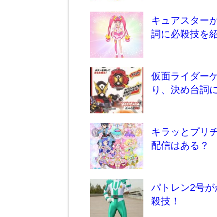
キュアスター
詞に必殺技を
仮面ライダー
り、決め台詞
キラッとプリ
配信はある？
パトレン2号
殺技！