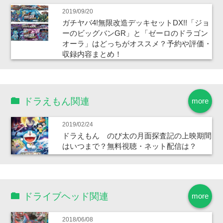
2019/09/20
ガチヤバ4!無限改造デッキセットDX!!「ジョ
ーのビッグバンGR」と「ゼーロのドラゴン
オーラ」はどっちがオススメ？予約や評価・
収録内容まとめ！
ドラえもん関連
more
2019/02/24
ドラえもん のび太の月面探査記の上映期間
はいつまで？無料視聴・ネット配信は？
ドライブヘッド関連
more
2018/06/08