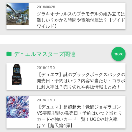
2018/06/28
グラキオサウルスのプラモデルの組み立ては
難しい？かかる時間や電池付属は？【ゾイド
ワイルド】
デュエルマスターズ関連
more
2019/11/10
【デュエマ】謎のブラックボックスパックの
発売日・予約はいつ？内容や当たり・コラボ
に封入率は？売り切れや再販情報まとめ！
2019/11/10
【デュエマ】超超超天！覚醒ジョギラゴン
VS零龍卍誕の発売日・予約はいつ？当たり
カードや強いカード一覧！UGCや封入率
は？【超天篇4弾】