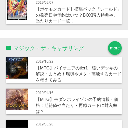
2019/09/07
【ポケモンカード】拡張パック「シールド」
の発売日や予約はいつ？BOX購入特典や、
当たりカード一覧！
マジック・ザ・ギャザリング
more
2019/10/22
【MTG】パイオニアのtier1・強いデッキの
解説・まとめ！環境やメタ・高騰するカード
を考えてみる
2019/04/16
【MTG】モダンホライゾンの予約情報・価
格！期待値や当たり・再録カードに封入率
は？
2019/03/28