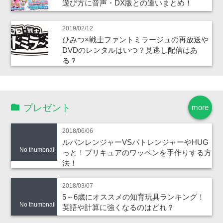
遊び方に音声・DX版との違いまとめ！
2019/02/12
ひみつ×戦士ファントミラージュの再放送や
DVDのレンタルはいつ？見逃し配信はあ
る？
プレゼント
more
2018/06/06
ルパンレンジャーVSパトレンジャーやHUG
No thumbnail
っと！プリキュアのワッペンを手作りする方
法！
2018/03/07
5～6歳にオススメの知育玩具ランキング！
No thumbnail
英語や計算に強くなるのはどれ？