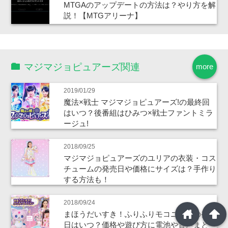
MTGAのアップデートの方法は？やり方を解
説！【MTGアリーナ】
マジマジョピュアーズ関連
more
2019/01/29
魔法×戦士 マジマジョピュアーズ!の最終回
はいつ？後番組はひみつ×戦士ファントミラ
ージュ!
2018/09/25
マジマジョピュアーズのユリアの衣装・コス
チュームの発売日や価格にサイズは？手作り
する方法も！
2018/09/24
home
arrowup
まほうだいすき！ふりふりモコニャンの発売
日はいつ？価格や遊び方に電池や音声まと