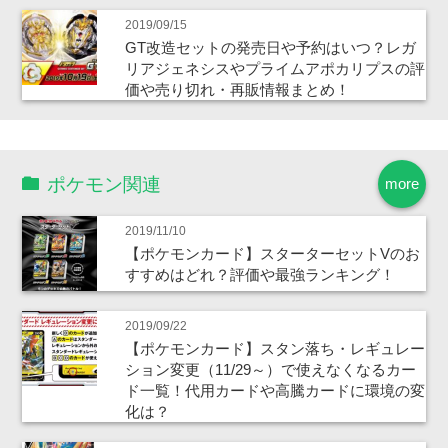
2019/09/15
GT改造セットの発売日や予約はいつ？レガ
リアジェネシスやプライムアポカリプスの評
価や売り切れ・再販情報まとめ！
ポケモン関連
more
2019/11/10
【ポケモンカード】スターターセットVのお
すすめはどれ？評価や最強ランキング！
2019/09/22
【ポケモンカード】スタン落ち・レギュレー
ション変更（11/29～）で使えなくなるカー
ド一覧！代用カードや高騰カードに環境の変
化は？