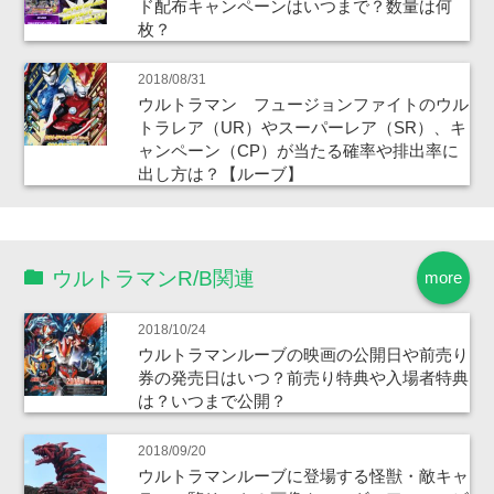
ド配布キャンペーンはいつまで？数量は何
枚？
2018/08/31
ウルトラマン フュージョンファイトのウル
トラレア（UR）やスーパーレア（SR）、キ
ャンペーン（CP）が当たる確率や排出率に
出し方は？【ルーブ】
ウルトラマンR/B関連
more
2018/10/24
ウルトラマンルーブの映画の公開日や前売り
券の発売日はいつ？前売り特典や入場者特典
は？いつまで公開？
2018/09/20
ウルトラマンルーブに登場する怪獣・敵キャ