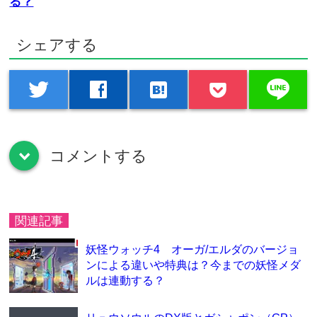
る？
シェアする
line
twitter
facebook
hatenabookmark
コメントする
down
関連記事
妖怪ウォッチ4 オーガ/エルダのバージョ
ンによる違いや特典は？今までの妖怪メダ
ルは連動する？