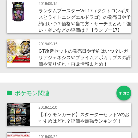
2019/09/15
ランダムブースターVol.17（タクトロンギヌ
スとライトニングエルドラゴ）の発売日や予
約はいつ？価格や当て方・サーチまとめ！強
い・弱いなどの評価は？【ランブー17】
2019/09/15
GT改造セットの発売日や予約はいつ？レガ
リアジェネシスやプライムアポカリプスの評
価や売り切れ・再販情報まとめ！
ポケモン関連
more
2019/11/10
【ポケモンカード】スターターセットVのお
すすめはどれ？評価や最強ランキング！
2019/09/22