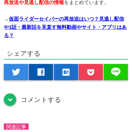
再放送や見逃し配信の情報
をまとめています。
→
仮面ライダーセイバーの再放送はいつ？見逃し配信
や1話・最新話を見直す無料動画やサイト・アプリはあ
る？
シェアする
line
twitter
facebook
hatenabookmark
コメントする
down
関連記事