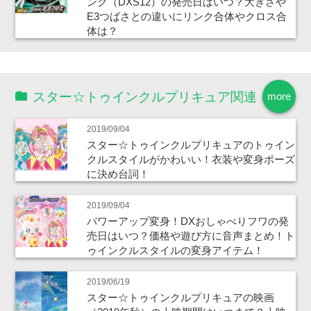
ング（DXS12）の発売日はいつ？大きさや
E3つばさとの違いにリンク合体やクロス合
体は？
スター☆トゥインクルプリキュア関連
more
2019/09/04
スター☆トゥインクルプリキュアのトゥイン
クルスタイルがかわいい！衣装や変身ポーズ
に決め台詞！
2019/09/04
パワーアップ変身！DXおしゃべりフワの発
売日はいつ？価格や遊び方に音声まとめ！ト
ゥインクルスタイルの変身アイテム！
2019/06/19
スター☆トゥインクルプリキュアの映画