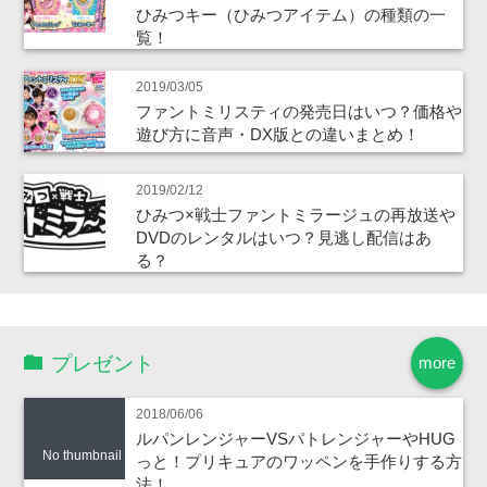
ひみつキー（ひみつアイテム）の種類の一
覧！
2019/03/05
ファントミリスティの発売日はいつ？価格や
遊び方に音声・DX版との違いまとめ！
2019/02/12
ひみつ×戦士ファントミラージュの再放送や
DVDのレンタルはいつ？見逃し配信はあ
る？
プレゼント
more
2018/06/06
ルパンレンジャーVSパトレンジャーやHUG
No thumbnail
っと！プリキュアのワッペンを手作りする方
法！