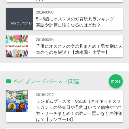
2018/03/07
5～6歳にオススメの知育玩具ランキング！
No thumbnail
英語や計算に強くなるのはどれ？
2018/03/04
子供にオススメの文房具まとめ！男女別に人
気のものを解説！【幼稚園～小学生】
ベイブレードバースト関連
more
2019/12/12
ランダムブースターVol.18（ネイキッドスプ
リガン）の発売日や予約はいつ？価格や当て
方・サーチまとめ！の強い・弱いなどの評価
は？【ランブー18】