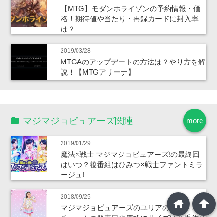
【MTG】モダンホライゾンの予約情報・価
格！期待値や当たり・再録カードに封入率
は？
2019/03/28
MTGAのアップデートの方法は？やり方を解
説！【MTGアリーナ】
マジマジョピュアーズ関連
more
2019/01/29
魔法×戦士 マジマジョピュアーズ!の最終回
はいつ？後番組はひみつ×戦士ファントミラ
ージュ!
2018/09/25
home
arrowup
マジマジョピュアーズのユリアの衣装・コス