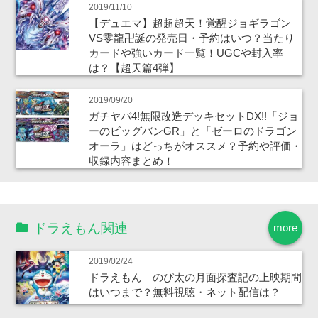
2019/11/10
【デュエマ】超超超天！覚醒ジョギラゴン
VS零龍卍誕の発売日・予約はいつ？当たり
カードや強いカード一覧！UGCや封入率
は？【超天篇4弾】
2019/09/20
ガチヤバ4!無限改造デッキセットDX!!「ジョ
ーのビッグバンGR」と「ゼーロのドラゴン
オーラ」はどっちがオススメ？予約や評価・
収録内容まとめ！
ドラえもん関連
more
2019/02/24
ドラえもん のび太の月面探査記の上映期間
はいつまで？無料視聴・ネット配信は？