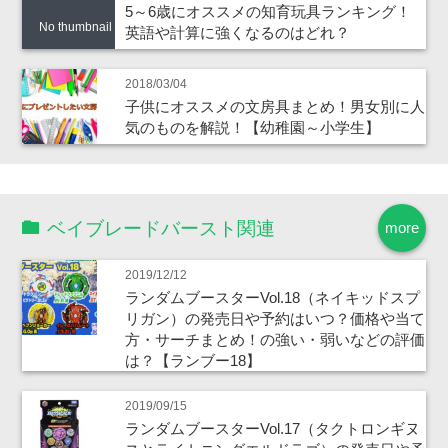
5～6歳にオススメの知育玩具ランキング！
No thumbnail
英語や計算に強くなるのはどれ？
2018/03/04
子供にオススメの文房具まとめ！男女別に人
気のものを解説！【幼稚園～小学生】
ベイブレードバースト関連
more
2019/12/12
ランダムブースターVol.18（ネイキッドスプ
リガン）の発売日や予約はいつ？価格や当て
方・サーチまとめ！の強い・弱いなどの評価
は？【ランブー18】
2019/09/15
ランダムブースターVol.17（タクトロンギヌ