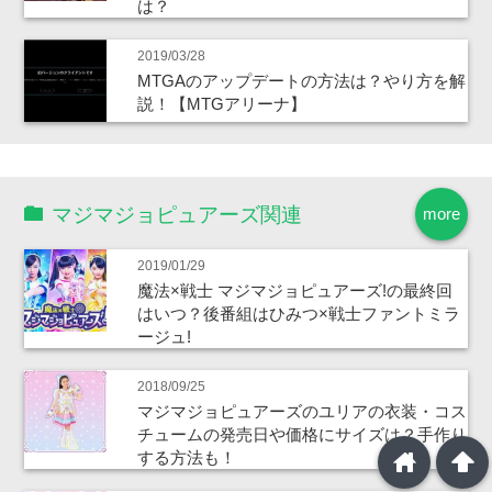
は？
2019/03/28
MTGAのアップデートの方法は？やり方を解
説！【MTGアリーナ】
マジマジョピュアーズ関連
more
2019/01/29
魔法×戦士 マジマジョピュアーズ!の最終回
はいつ？後番組はひみつ×戦士ファントミラ
ージュ!
2018/09/25
マジマジョピュアーズのユリアの衣装・コス
チュームの発売日や価格にサイズは？手作り
home
arrowup
する方法も！