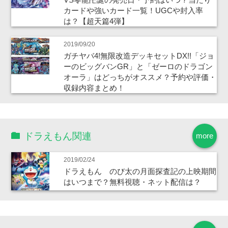
カードや強いカード一覧！UGCや封入率
は？【超天篇4弾】
2019/09/20
ガチヤバ4!無限改造デッキセットDX!!「ジョ
ーのビッグバンGR」と「ゼーロのドラゴン
オーラ」はどっちがオススメ？予約や評価・
収録内容まとめ！
ドラえもん関連
more
2019/02/24
ドラえもん のび太の月面探査記の上映期間
はいつまで？無料視聴・ネット配信は？