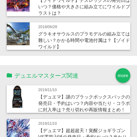
【ゾイドワイルド】デスレックスの発売日は
いつ？価格や大きさに組み立てにワイルドブ
ラストは？
2018/06/28
グラキオサウルスのプラモデルの組み立ては
難しい？かかる時間や電池付属は？【ゾイド
ワイルド】
デュエルマスターズ関連
more
2019/11/10
【デュエマ】謎のブラックボックスパックの
発売日・予約はいつ？内容や当たり・コラボ
に封入率は？売り切れや再販情報まとめ！
2019/11/10
【デュエマ】超超超天！覚醒ジョギラゴン
VS零龍卍誕の発売日・予約はいつ？当たり