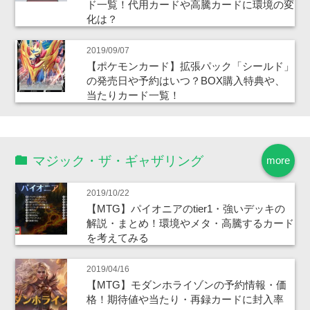
ド一覧！代用カードや高騰カードに環境の変
化は？
2019/09/07
【ポケモンカード】拡張パック「シールド」
の発売日や予約はいつ？BOX購入特典や、
当たりカード一覧！
マジック・ザ・ギャザリング
more
2019/10/22
【MTG】パイオニアのtier1・強いデッキの
解説・まとめ！環境やメタ・高騰するカード
を考えてみる
2019/04/16
【MTG】モダンホライゾンの予約情報・価
格！期待値や当たり・再録カードに封入率