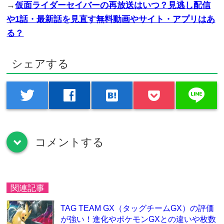
→
仮面ライダーセイバーの再放送はいつ？見逃し配信
や1話・最新話を見直す無料動画やサイト・アプリはあ
る？
シェアする
line
twitter
facebook
hatenabookmark
コメントする
down
関連記事
TAG TEAM GX（タッグチームGX）の評価
が強い！進化やポケモンGXとの違いや枚数