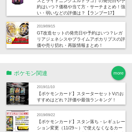
スとライトニングエルドラゴ）の発売日や予
約はいつ？価格や当て方・サーチまとめ！強
い・弱いなどの評価は？【ランブー17】
2019/09/15
GT改造セットの発売日や予約はいつ？レガ
リアジェネシスやプライムアポカリプスの評
価や売り切れ・再販情報まとめ！
ポケモン関連
more
2019/11/10
【ポケモンカード】スターターセットVのお
すすめはどれ？評価や最強ランキング！
2019/09/22
【ポケモンカード】スタン落ち・レギュレー
ション変更（11/29～）で使えなくなるカー